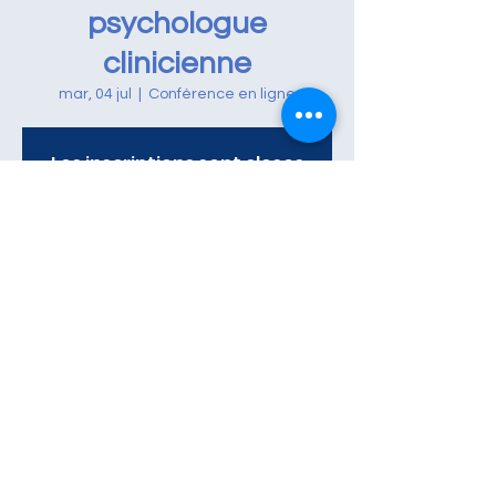
psychologue
clinicienne
mar, 04 jul
  |  
Conférence en ligne
Les inscriptions sont closes
Voir d'autres événements
Heure et lieu
04 jul 2023, 20:30
Conférence en ligne
Partager cet événement