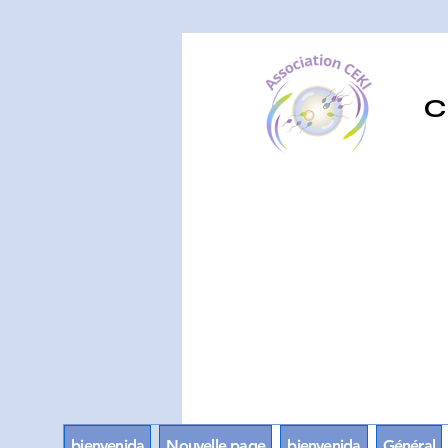
C
bienvenida
Nouvelle page
bienvenida
Général