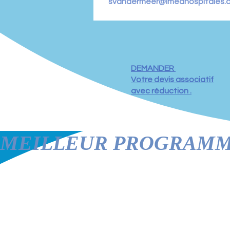
svandermeer@imedhospitales.
DEMANDER
Votre devis associatif
avec réduction .
MEILLEUR PROGRAMME 