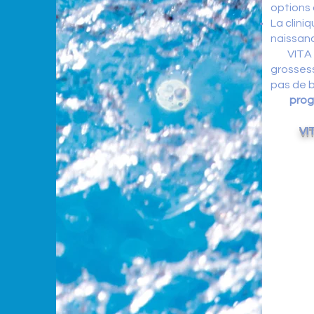
options 
La clini
naissan
VITA Me
grosses
pas de b
progr
VI