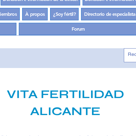
iembros
À propos
¿Soy fértil?
Directorio de especialista
Forum
VITA FERTILIDAD
ALICANTE