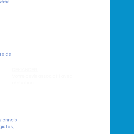
tuées
La clinique VITAFERTILIDAD
est
partenaire de l’association
Ceki-FIV-PMA
et à ce titre les
adhérentes à jours dans leurs
cotisations
pourront
bénéficier d’une
réduction importante si vous
te de
êtes adhérente.
DEMANDER
Votre devis associatif avec
réduction .
De plus vous pourrez
bénéficier une fois par an
d’une réduction de 80 € à
sionnels
condition
.
gistes,