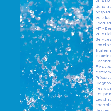
VITA Med
dans la 
hospital
Voici le
Localisa
VITA Ben
VITA Elc
Services
Les cli
traiteme
Inséminat
Fécondat
FIV ave
Méthode
Préserva
Diagnost
Tests de
Équipe m
Les clin
spéciali
des géné