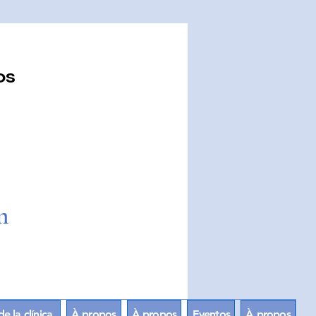
os
9
m
 la clínica.
À propos
À propos
Eventos
À propos