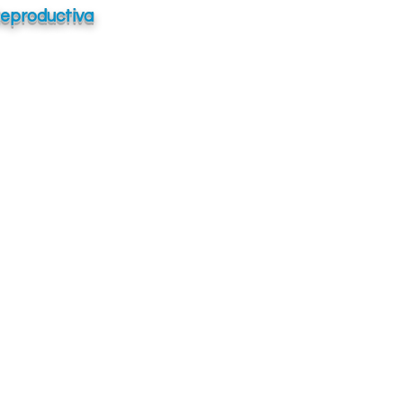
Reproductiva
IDORM
antiago Ramón y Cajal, 7,
dorm, Alicante