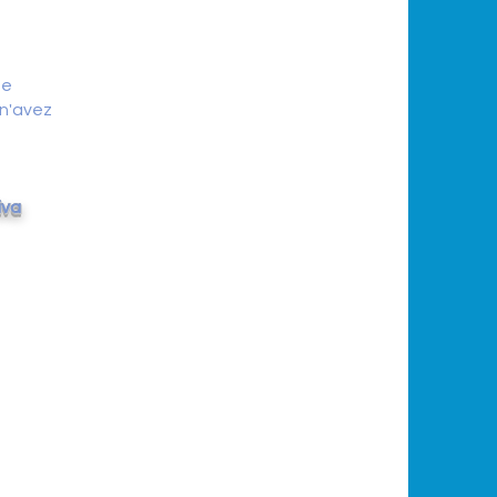
de
n'avez
iva