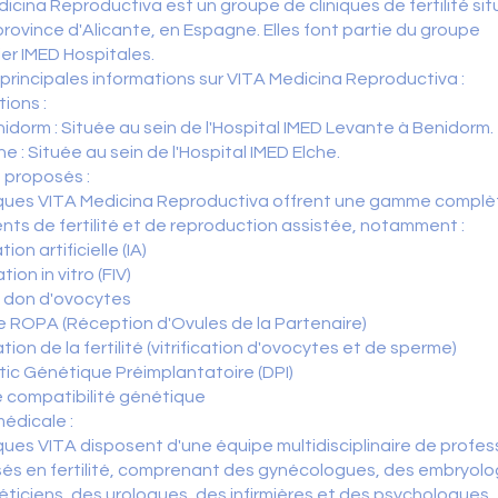
icina Reproductiva est un groupe de cliniques de fertilité si
province d'Alicante, en Espagne. Elles font partie du groupe
ier IMED Hospitales.
s principales informations sur VITA Medicina Reproductiva :
tions :
idorm : Située au sein de l'Hospital IMED Levante à Benidorm.
he : Située au sein de l'Hospital IMED Elche.
 proposés :
niques VITA Medicina Reproductiva offrent une gamme complè
nts de fertilité et de reproduction assistée, notamment :
ion artificielle (IA)
ion in vitro (FIV)
c don d'ovocytes
 ROPA (Réception d'Ovules de la Partenaire)
tion de la fertilité (vitrification d'ovocytes et de sperme)
ic Génétique Préimplantatoire (DPI)
 compatibilité génétique
édicale :
iques VITA disposent d'une équipe multidisciplinaire de profes
sés en fertilité, comprenant des gynécologues, des embryolo
ticiens, des urologues, des infirmières et des psychologues.