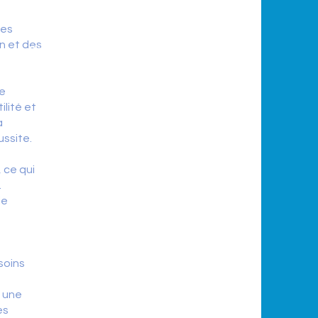
D'être adhérente ( Adhésion à
jour à la date des soins )
des
Déclarer
sa clinique
iCI
n et des
Remplir le document
Si dossier
de remboursement remplir
ICI
et indiqué la clinique
de
Formulaire pré transfert
ICI
ilité et
a
ussite.
, ce qui
.
le
soins
e une
es