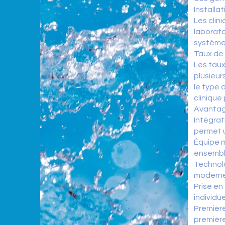
Installat
Les cli
laborato
système
Taux de 
Les taux
plusieur
le type 
clinique
Avantag
Intégrat
permet u
Équipe m
ensemble
Technolo
moderne
Prise en
individu
Première
première